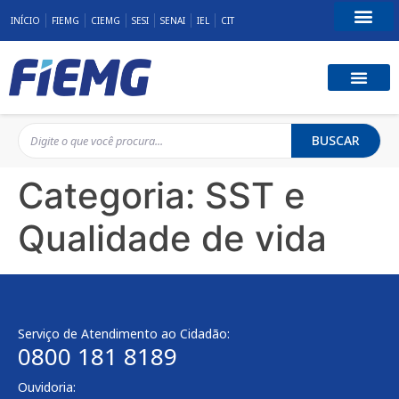
INÍCIO
FIEMG
CIEMG
SESI
SENAI
IEL
CIT
Fale Conosco
BUSCAR
Categoria:
SST e
Qualidade de vida
Serviço de Atendimento ao Cidadão:
0800 181 8189
Ouvidoria: