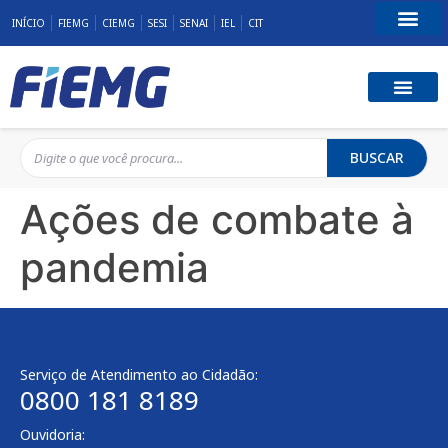
INÍCIO
FIEMG
CIEMG
SESI
SENAI
IEL
CIT
Fale Conosco
BUSCAR
Ações de combate à
pandemia
Serviço de Atendimento ao Cidadão:
0800 181 8189
Ouvidoria: