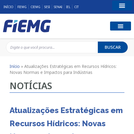
INÍCIO
FIEMG
CIEMG
SESI
SENAI
IEL
CIT
Fale Conosco
BUSCAR
Início
»
Atualizações Estratégicas em Recursos Hídricos:
Novas Normas e Impactos para Indústrias
NOTÍCIAS
Atualizações Estratégicas em
Recursos Hídricos: Novas