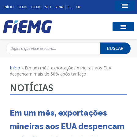
INÍCIO
FIEMG
CIEMG
SESI
SENAI
IEL
CIT
Fale Conosco
BUSCAR
Início
»
Em um mês, exportações mineiras aos EUA
despencam mais de 50% após tarifaço
NOTÍCIAS
Em um mês, exportações
mineiras aos EUA despencam