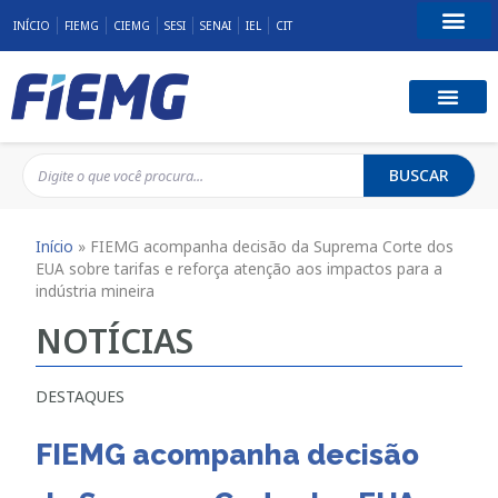
INÍCIO
FIEMG
CIEMG
SESI
SENAI
IEL
CIT
Fale Conosco
BUSCAR
Início
»
FIEMG acompanha decisão da Suprema Corte dos
EUA sobre tarifas e reforça atenção aos impactos para a
indústria mineira
NOTÍCIAS
DESTAQUES
FIEMG acompanha decisão