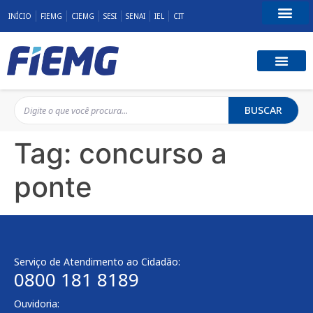
INÍCIO
FIEMG
CIEMG
SESI
SENAI
IEL
CIT
Fale Conosco
BUSCAR
Tag:
concurso a
ponte
Serviço de Atendimento ao Cidadão:
0800 181 8189
Ouvidoria: