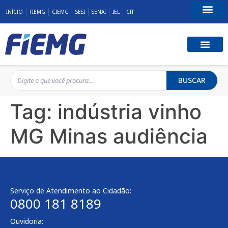
INÍCIO
FIEMG
CIEMG
SESI
SENAI
IEL
CIT
Fale Conosco
BUSCAR
Tag:
indústria vinho
MG Minas audiência
Serviço de Atendimento ao Cidadão:
0800 181 8189
Ouvidoria: