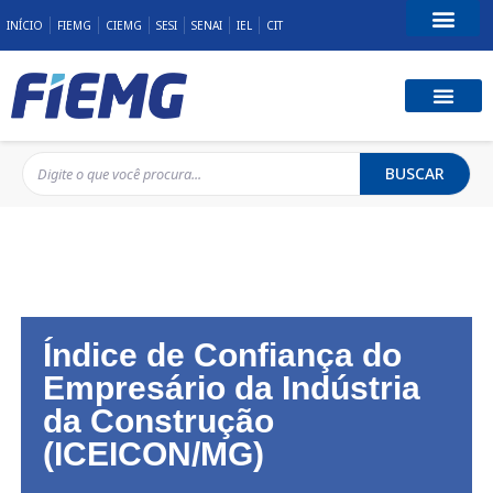
INÍCIO
FIEMG
CIEMG
SESI
SENAI
IEL
CIT
Fale Conosco
BUSCAR
Índice de Confiança do
Empresário da Indústria
da Construção
(ICEICON/MG)