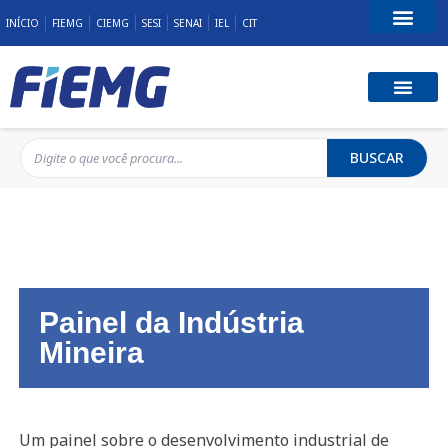
INÍCIO
FIEMG
CIEMG
SESI
SENAI
IEL
CIT
Fale Conosco
BUSCAR
Painel da Indústria
Mineira
Um painel sobre o desenvolvimento industrial de