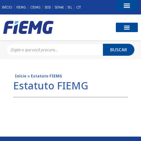
INÍCIO
FIEMG
CIEMG
SESI
SENAI
IEL
CIT
Fale Conosco
BUSCAR
Início
»
Estatuto FIEMG
Estatuto FIEMG