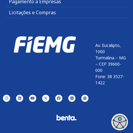
Pagamento a Empresas
Licitações e Compras
Av. Eucalipto,
1000
Turmalina – MG
– CEP 39600-
000
Fone: 38 3527-
1422
Enviar
btn-02
btn-03
btn-04