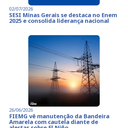
02/07/2026
SESI Minas Gerais se destaca no Enem
2025 e consolida liderança nacional
26/06/2026
FIEMG vê manutenção da Bandeira
Amarela com cautela diante de
alertas sobre El Niño