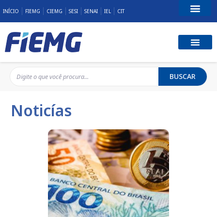
INÍCIO
FIEMG
CIEMG
SESI
SENAI
IEL
CIT
Fale Conosco
BUSCAR
Noticías