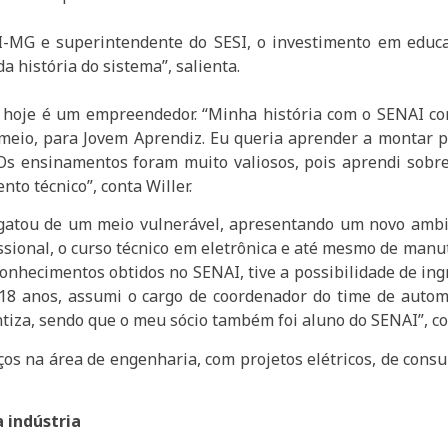
I-MG e superintendente do SESI, o investimento em educa
da história do sistema”, salienta.
 e hoje é um empreendedor. “Minha história com o SENAI c
 meio, para Jovem Aprendiz. Eu queria aprender a montar 
s ensinamentos foram muito valiosos, pois aprendi sobre
to técnico”, conta Willer.
atou de um meio vulnerável, apresentando um novo ambie
fissional, o curso técnico em eletrônica e até mesmo de man
conhecimentos obtidos no SENAI, tive a possibilidade de in
r 18 anos, assumi o cargo de coordenador do time de autom
ientiza, sendo que o meu sócio também foi aluno do SENAI”,
iços na área de engenharia, com projetos elétricos, de cons
 indústria