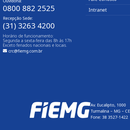
Ouvidoria:
0800 882 2525
Intranet
Recepção Sede:
(31) 3263 4200
Horário de funcionamento:
Segunda a sexta-feira das 8h às 17h
Exceto feriados nacionais e locais.
crc@fiemg.com.br
Av. Eucalipto, 1000
Turmalina – MG – C
Fone: 38 3527-1422
Enviar
btn-02
btn-03
btn-04