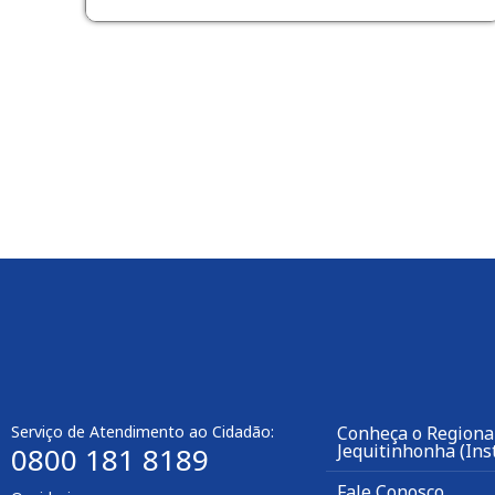
Serviço de Atendimento ao Cidadão:
Conheça o Regional
Jequitinhonha (Inst
0800 181 8189
Fale Conosco