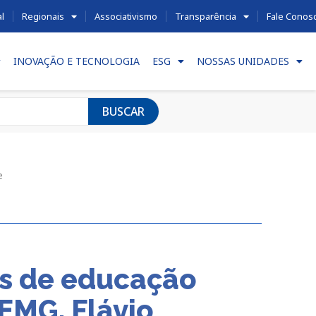
al
Regionais
Associativismo
Transparência
Fale Conos
INOVAÇÃO E TECNOLOGIA
ESG
NOSSAS UNIDADES
BUSCAR
oe
as de educação
IEMG, Flávio