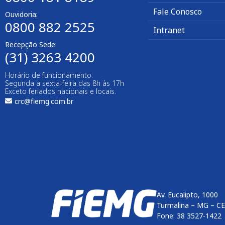
Fale Conosco
Ouvidoria:
0800 882 2525
Intranet
Recepção Sede:
(31) 3263 4200
Horário de funcionamento:
Segunda a sexta-feira das 8h às 17h
Exceto feriados nacionais e locais.
crc@fiemg.com.br
Av. Eucalipto, 1000
Turmalina – MG – C
Fone: 38 3527-1422
Enviar
btn-02
btn-03
btn-04