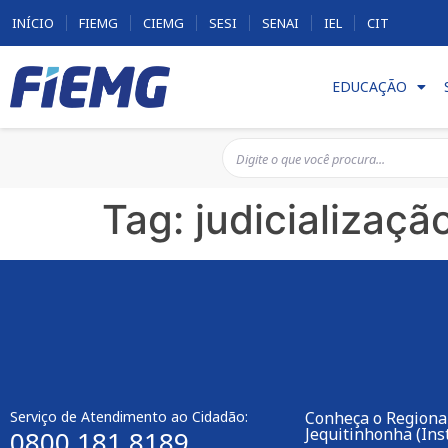
INÍCIO
FIEMG
CIEMG
SESI
SENAI
IEL
CIT
EDUCAÇÃO
Tag:
judicializaçã
Serviço de Atendimento ao Cidadão:
Conheça o Regional
Jequitinhonha (Inst
0800 181 8189