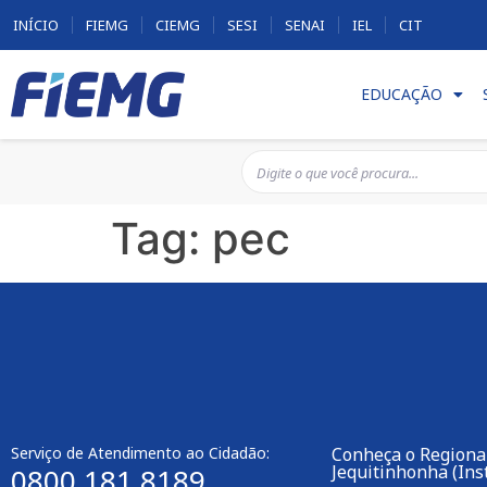
INÍCIO
FIEMG
CIEMG
SESI
SENAI
IEL
CIT
EDUCAÇÃO
Tag:
pec
Serviço de Atendimento ao Cidadão:
Conheça o Regional
Jequitinhonha (Inst
0800 181 8189