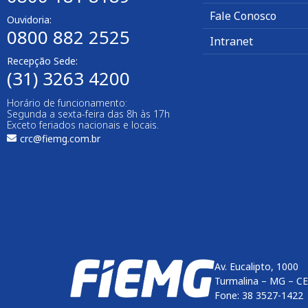
Fale Conosco
Ouvidoria:
0800 882 2525
Intranet
Recepção Sede:
(31) 3263 4200
Horário de funcionamento:
Segunda a sexta-feira das 8h às 17h
Exceto feriados nacionais e locais.
crc@fiemg.com.br
Av. Eucalipto, 1000
Turmalina – MG – C
Fone: 38 3527-1422
Enviar
btn-02
btn-03
btn-04