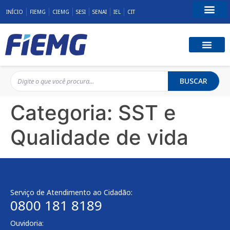
INÍCIO
FIEMG
CIEMG
SESI
SENAI
IEL
CIT
Fale Conosco
BUSCAR
Categoria:
SST e
Qualidade de vida
Serviço de Atendimento ao Cidadão:
0800 181 8189
Ouvidoria: