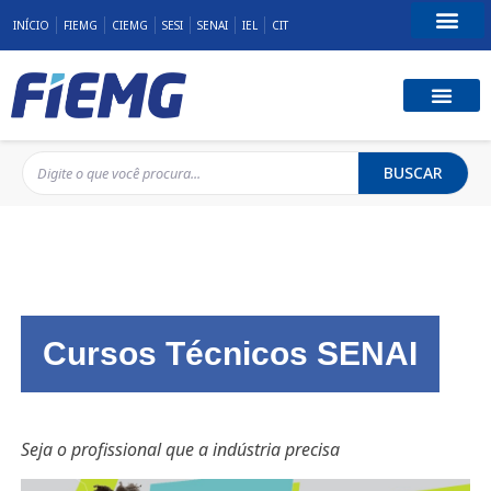
INÍCIO
FIEMG
CIEMG
SESI
SENAI
IEL
CIT
Fale Conosco
BUSCAR
Cursos Técnicos SENAI
Seja o profissional que a indústria precisa