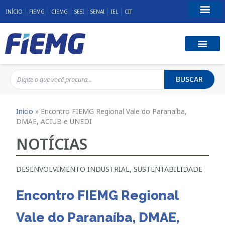
INÍCIO
FIEMG
CIEMG
SESI
SENAI
IEL
CIT
Fale Conosco
BUSCAR
Início
»
Encontro FIEMG Regional Vale do Paranaíba,
DMAE, ACIUB e UNEDI
NOTÍCIAS
DESENVOLVIMENTO INDUSTRIAL
,
SUSTENTABILIDADE
Encontro FIEMG Regional
Vale do Paranaíba, DMAE,