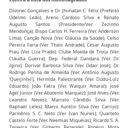
Divonei Gonçalves e Dr. Jhonatan C. Félix (Prefeito
Odelmo Leão); Areno Cardoso Silva e Renato
Augusto Santos (Presidente/Ver. Zezinho
Mendonça); Bispo Carlos H. Ferreira (Ver. Anderson
Lima); Canção Nova (Ver. Gláucia da Saúde); Celso
Pereira Faria (Ver. Thais Andrade); César Augusto
Piau (Ver. Liza Prado); Clube Moeda de Troca (Ver.
Cláudia Guerra); Dep. Federal Dandara (Ver. Dr.
Igino); Dorival Barbosa Silva (Ver. Odair José); Dr.
Rodrigo Penha de Almeida (Ver. Antônio Augusto
‘Queijinho’); Hermida Palestrante (Ver. Dudu-Luiz
Eduardo); João Fatra (Ver. Walquir Amaral); José
Agel Júnior (Ver. Abatenio Marquez); José Alves (Ver.
Leandro Neves); Marcelo Cândido Silva (Ver.
Raphael Leles); Marco Aurélio Silva (Ver. Carrijo);
Parmênio S. C. Neto (Ver. Ivan Nunes); Quarteto
Castelo Forte (Ver. Neemias Miquéias); Ricardo S. A.
Teixeira (Ver. Gilberto Rezende); Rogério Mota