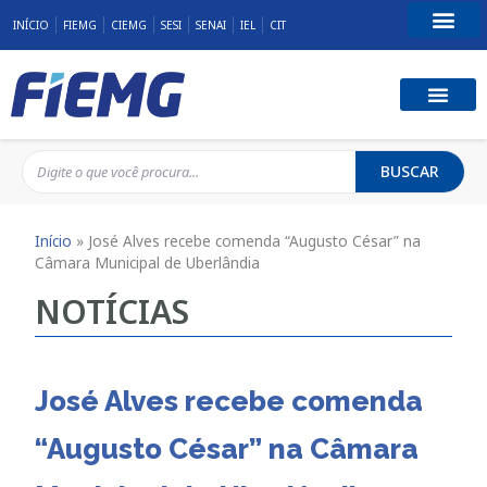
INÍCIO
FIEMG
CIEMG
SESI
SENAI
IEL
CIT
Fale Conosco
BUSCAR
Início
»
José Alves recebe comenda “Augusto César” na
Câmara Municipal de Uberlândia
NOTÍCIAS
José Alves recebe comenda
“Augusto César” na Câmara