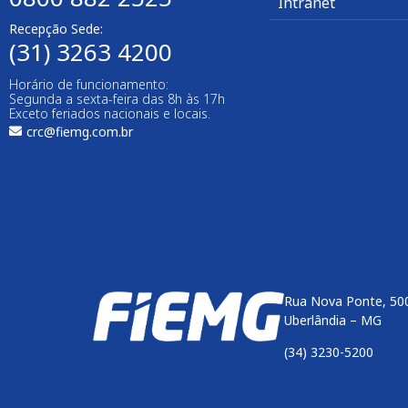
Intranet
Recepção Sede:
(31) 3263 4200
Horário de funcionamento:
Segunda a sexta-feira das 8h às 17h
Exceto feriados nacionais e locais.
crc@fiemg.com.br
Rua Nova Ponte, 500
Uberlândia – MG
(34) 3230-5200
Enviar
btn-02
btn-03
btn-04