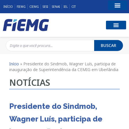
INÍCIO
FIEMG
CIEMG
SESI
SENAI
IEL
CIT
Fale Conosco
BUSCAR
Início
»
Presidente do Sindmob, Wagner Luís, participa de
inauguração de Superintendência da CEMIG em Uberlândia
NOTÍCIAS
Presidente do Sindmob,
Wagner Luís, participa de