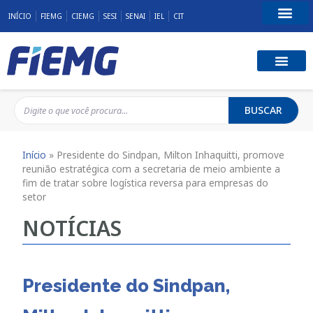
INÍCIO
FIEMG
CIEMG
SESI
SENAI
IEL
CIT
Fale Conosco
BUSCAR
Início
»
Presidente do Sindpan, Milton Inhaquitti, promove
reunião estratégica com a secretaria de meio ambiente a
fim de tratar sobre logística reversa para empresas do
setor
NOTÍCIAS
Presidente do Sindpan,