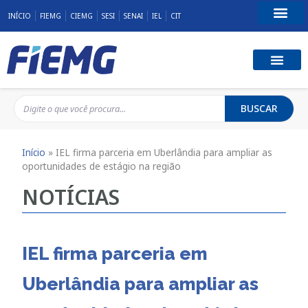
INÍCIO
FIEMG
CIEMG
SESI
SENAI
IEL
CIT
Fale Conosco
BUSCAR
Início
»
IEL firma parceria em Uberlândia para ampliar as
oportunidades de estágio na região
NOTÍCIAS
IEL firma parceria em
Uberlândia para ampliar as