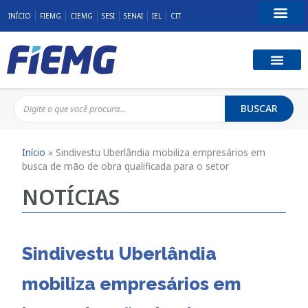
INÍCIO
FIEMG
CIEMG
SESI
SENAI
IEL
CIT
Fale Conosco
BUSCAR
Início
»
Sindivestu Uberlândia mobiliza empresários em
busca de mão de obra qualificada para o setor
NOTÍCIAS
Sindivestu Uberlândia
mobiliza empresários em