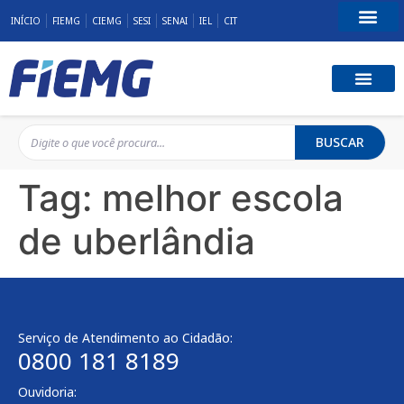
INÍCIO
FIEMG
CIEMG
SESI
SENAI
IEL
CIT
Fale Conosco
BUSCAR
Tag:
melhor escola
de uberlândia
Serviço de Atendimento ao Cidadão:
0800 181 8189
Ouvidoria: