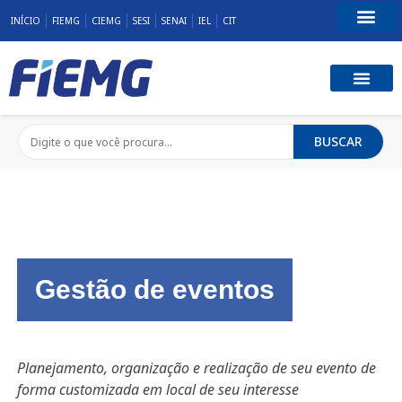
INÍCIO
FIEMG
CIEMG
SESI
SENAI
IEL
CIT
Fale Conosco
BUSCAR
Gestão de eventos
Planejamento, organização e realização de seu evento de
forma customizada em local de seu interesse