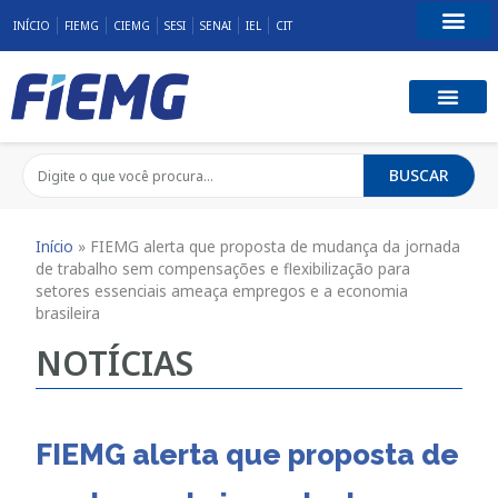
INÍCIO
FIEMG
CIEMG
SESI
SENAI
IEL
CIT
Fale Conosco
BUSCAR
Início
»
FIEMG alerta que proposta de mudança da jornada
de trabalho sem compensações e flexibilização para
setores essenciais ameaça empregos e a economia
brasileira
NOTÍCIAS
FIEMG alerta que proposta de