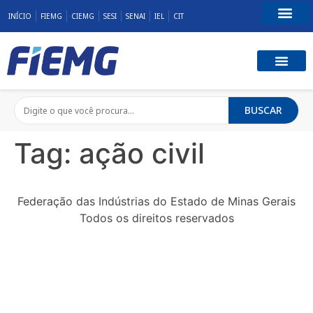
INÍCIO
FIEMG
CIEMG
SESI
SENAI
IEL
CIT
Fale Conosco
BUSCAR
Tag:
ação civil
Federação das Indústrias do Estado de Minas Gerais
Todos os direitos reservados