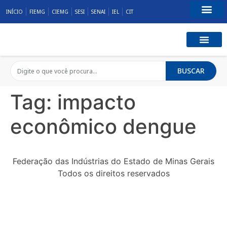
INÍCIO
FIEMG
CIEMG
SESI
SENAI
IEL
CIT
Fale Conosco
BUSCAR
Tag:
impacto
econômico dengue
Federação das Indústrias do Estado de Minas Gerais
Todos os direitos reservados