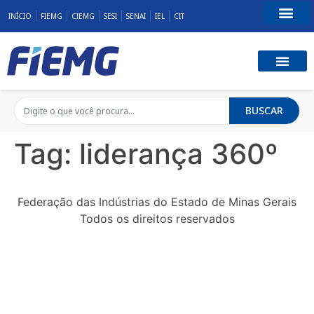
INÍCIO
FIEMG
CIEMG
SESI
SENAI
IEL
CIT
Fale Conosco
BUSCAR
Tag:
liderança 360º
Federação das Indústrias do Estado de Minas Gerais
Todos os direitos reservados