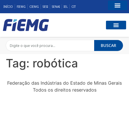
INÍCIO
FIEMG
CIEMG
SESI
SENAI
IEL
CIT
Fale Conosco
BUSCAR
Tag:
robótica
Federação das Indústrias do Estado de Minas Gerais
Todos os direitos reservados