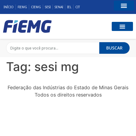
INÍCIO
FIEMG
CIEMG
SESI
SENAI
IEL
CIT
Fale Conosco
BUSCAR
Tag:
sesi mg
Federação das Indústrias do Estado de Minas Gerais
Todos os direitos reservados