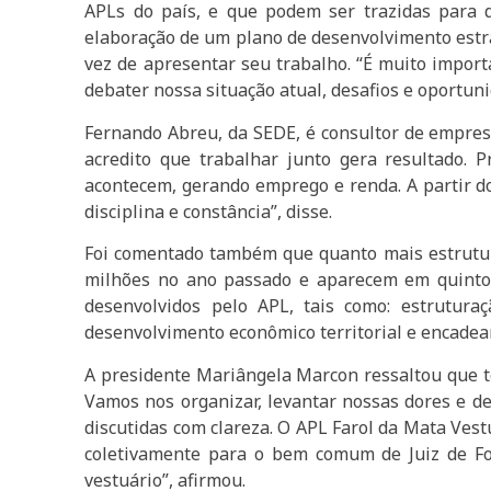
APLs do país, e que podem ser trazidas para d
elaboração de um plano de desenvolvimento estrat
vez de apresentar seu trabalho. “É muito import
debater nossa situação atual, desafios e oportun
Fernando Abreu, da SEDE, é consultor de empresa
acredito que trabalhar junto gera resultado. 
acontecem, gerando emprego e renda. A partir d
disciplina e constância”, disse.
Foi comentado também que quanto mais estrutura
milhões no ano passado e aparecem em quinto
desenvolvidos pelo APL, tais como: estrutur
desenvolvimento econômico territorial e encade
A presidente Mariângela Marcon ressaltou que te
Vamos nos organizar, levantar nossas dores e 
discutidas com clareza. O APL Farol da Mata Vest
coletivamente para o bem comum de Juiz de For
vestuário”, afirmou.