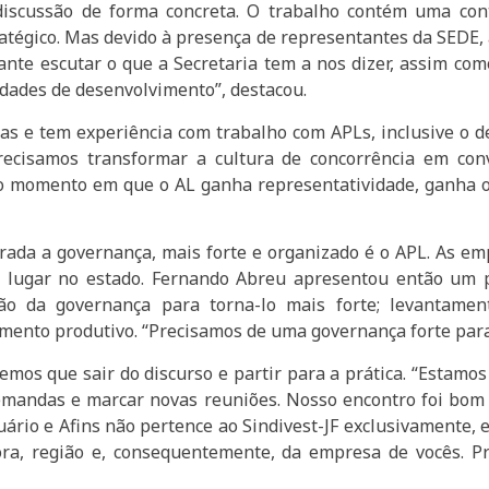
iscussão de forma concreta. O trabalho contém uma cont
égico. Mas devido à presença de representantes da SEDE, a
ante escutar o que a Secretaria tem a nos dizer, assim com
idades de desenvolvimento”, destacou.
s e tem experiência com trabalho com APLs, inclusive o de
Precisamos transformar a cultura de concorrência em con
o momento em que o AL ganha representatividade, ganha ou
da a governança, mais forte e organizado é o APL. As emp
 lugar no estado. Fernando Abreu apresentou então um p
ação da governança para torna-lo mais forte; levantame
amento produtivo. “Precisamos de uma governança forte par
mos que sair do discurso e partir para a prática. “Estamo
demandas e marcar novas reuniões. Nosso encontro foi bo
uário e Afins não pertence ao Sindivest-JF exclusivamente, 
a, região e, consequentemente, da empresa de vocês. Pr