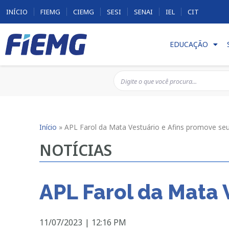
INÍCIO
FIEMG
CIEMG
SESI
SENAI
IEL
CIT
EDUCAÇÃO
Início
»
APL Farol da Mata Vestuário e Afins promove se
NOTÍCIAS
APL Farol da Mata 
11/07/2023
|
12:16 PM