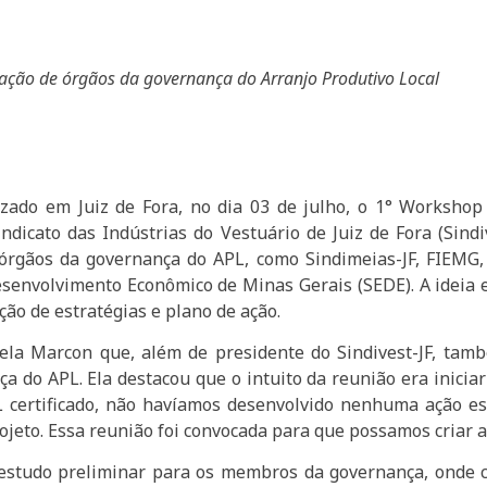
cipação de órgãos da governança do Arranjo Produtivo Local
lizado em Juiz de Fora, no dia 03 de julho, o 1° Workshop
indicato das Indústrias do Vestuário de Juiz de Fora (Sind
órgãos da governança do APL, como Sindimeias-JF, FIEMG, 
envolvimento Econômico de Minas Gerais (SEDE). A ideia e
ção de estratégias e plano de ação.
ela Marcon que, além de presidente do Sindivest-JF, tam
a do APL. Ela destacou que o intuito da reunião era inici
L certificado, não havíamos desenvolvido nenhuma ação 
jeto. Essa reunião foi convocada para que possamos criar aç
studo preliminar para os membros da governança, onde c