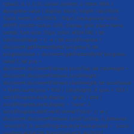
rgba(0, 0, 0, 0.2); cursor: pointer; z-index: 999; }
#progress-value { display: block; height: calc(100% -
15px); width: calc(100% - 15px); background-color:
#ffffff; border-radius: 50%; display: grid; place-items:
center; font-size: 35px; color: #004796; } let
calcScrollValue = () => { let scrollProgress =
document.getElementById("progress"); let
progressValue = document.getElementById("progress-
value"); let pos =
document.documentElement.scrollTop; let calcHeight =
document.documentElement.scrollHeight -
document.documentElement.clientHeight; let scrollValue
= Math.round((pos * 100) / calcHeight); if (pos > 100) {
scrollProgress.style.display = "grid"; } else {
scrollProgress.style.display = "none"; }
scrollProgress.addEventListener("click", () => {
document.documentElement.scrollTo({top: 0, behavior:
'smooth'}); }); scrollProgress.style.background = `conic-
gradient(#004796 ${scrollValue}%, #d7d7d7