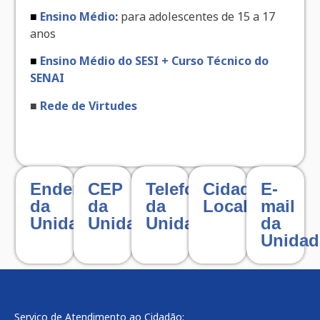
■
Ensino Médio
:
para adolescentes de 15 a 17
anos
■
Ensino Médio do SESI + Curso Técnico do
SENAI
■
Rede de Virtudes
Endereço
CEP
Telefone
Cidade
E-
da
da
da
Localizada
mail
Unidade
Unidade
Unidade
da
Unidad
Serviço de Atendimento ao Cidadão: