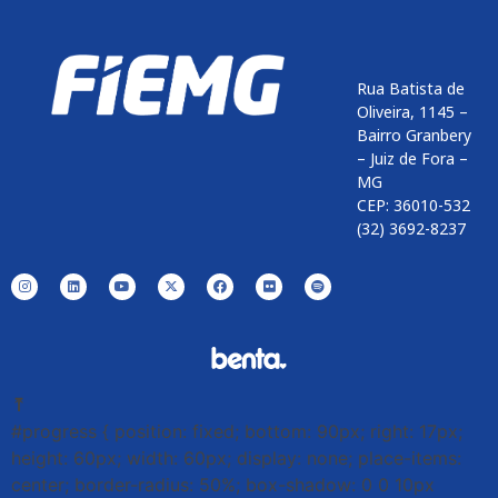
Rua Batista de
Oliveira, 1145 –
Bairro Granbery
– Juiz de Fora –
MG
CEP: 36010-532
(32) 3692-8237
⤒
#progress { position: fixed; bottom: 90px; right: 17px;
height: 60px; width: 60px; display: none; place-items:
center; border-radius: 50%; box-shadow: 0 0 10px