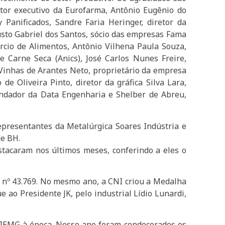
or executivo da Eurofarma, Antônio Eugênio do
Panificados, Sandre Faria Heringer, diretor da
usto Gabriel dos Santos, sócio das empresas Fama
cio de Alimentos, Antônio Vilhena Paula Souza,
de Carne Seca (Anics), José Carlos Nunes Freire,
o Vinhas de Arantes Neto, proprietário da empresa
de Oliveira Pinto, diretor da gráfica Silva Lara,
fundador da Data Engenharia e Shelber de Abreu,
epresentantes da Metalúrgica Soares Indústria e
de BH.
stacaram nos últimos meses, conferindo a eles o
o nº 43.769. No mesmo ano, a CNI criou a Medalha
 ao Presidente JK, pelo industrial Lídio Lunardi,
 FIEMG à época. Nesse ano foram condecorados os