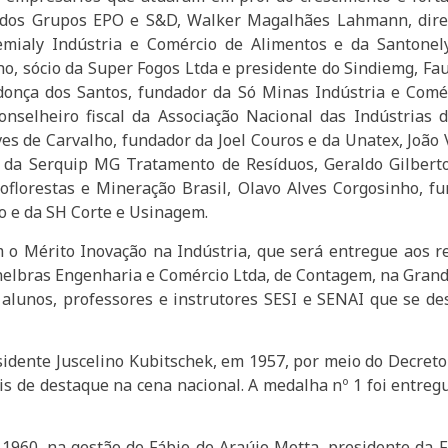
e dos Grupos EPO e S&D, Walker Magalhães Lahmann, diret
emialy Indústria e Comércio de Alimentos e da Santonely 
ho, sócio da Super Fogos Ltda e presidente do Sindiemg, Fa
onça dos Santos, fundador da Só Minas Indústria e Comér
onselheiro fiscal da Associação Nacional das Indústrias 
lves de Carvalho, fundador da Joel Couros e da Unatex, Joã
l da Serquip MG Tratamento de Resíduos, Geraldo Gilberto 
oflorestas e Mineração Brasil, Olavo Alves Corgosinho, 
o e da SH Corte e Usinagem.
o Mérito Inovação na Indústria, que será entregue aos r
inelbras Engenharia e Comércio Ltda, de Contagem, na Gran
lunos, professores e instrutores SESI e SENAI que se de
esidente Juscelino Kubitschek, em 1957, por meio do Decret
s de destaque na cena nacional. A medalha nº 1 foi entregue
1960, na gestão de Fábio de Araújo Motta, presidente da