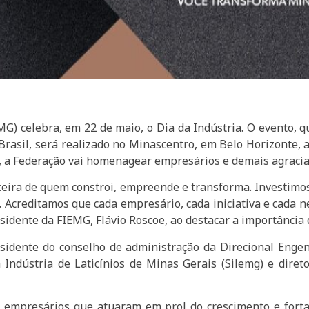
G) celebra, em 22 de maio, o Dia da Indústria. O evento, 
Brasil, será realizado no Minascentro, em Belo Horizonte, 
, a Federação vai homenagear empresários e demais agracia
eira de quem constroi, empreende e transforma. Investimos
l. Acreditamos que cada empresário, cada iniciativa e cada
esidente da FIEMG, Flávio Roscoe, ao destacar a importância 
sidente do conselho de administração da Direcional Engen
 Indústria de Laticínios de Minas Gerais (Silemg) e dir
 empresários que atuaram em prol do crescimento e forta