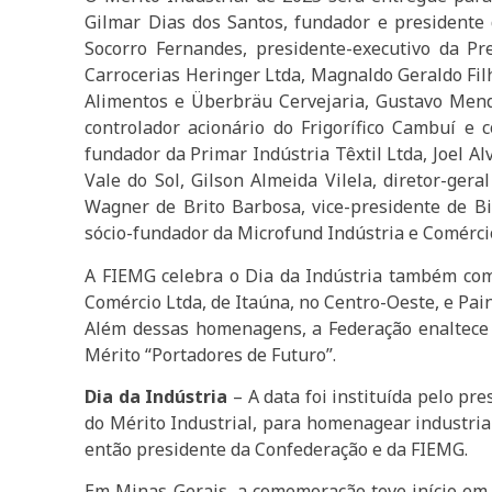
Gilmar Dias dos Santos, fundador e president
Socorro Fernandes, presidente-executivo da Pr
Carrocerias Heringer Ltda, Magnaldo Geraldo Fil
Alimentos e Überbräu Cervejaria, Gustavo Mend
controlador acionário do Frigorífico Cambuí e c
fundador da Primar Indústria Têxtil Ltda, Joel A
Vale do Sol, Gilson Almeida Vilela, diretor-gera
Wagner de Brito Barbosa, vice-presidente de Bi
sócio-fundador da Microfund Indústria e Comérci
A FIEMG celebra o Dia da Indústria também com 
Comércio Ltda, de Itaúna, no Centro-Oeste, e Pa
Além dessas homenagens, a Federação enaltece a
Mérito “Portadores de Futuro”.
Dia da Indústria
– A data foi instituída pelo pr
do Mérito Industrial, para homenagear industriai
então presidente da Confederação e da FIEMG.
Em Minas Gerais, a comemoração teve início em 