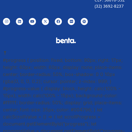
(32) 3692-8237
⤒
#progress { position: fixed; bottom: 90px; right: 17px;
height: 60px; width: 60px; display: none; place-items:
center; border-radius: 50%; box-shadow: 0 0 10px
rgba(0, 0, 0, 0.2); cursor: pointer; z-index: 999; }
#progress-value { display: block; height: calc(100% -
15px); width: calc(100% - 15px); background-color:
#ffffff; border-radius: 50%; display: grid; place-items:
center; font-size: 35px; color: #004796; } let
calcScrollValue = () => { let scrollProgress =
document.getElementById("progress"); let
progressValue = document.getElementById("progress-