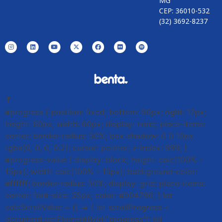
MG
CEP: 36010-532
(32) 3692-8237
⤒
#progress { position: fixed; bottom: 90px; right: 17px;
height: 60px; width: 60px; display: none; place-items:
center; border-radius: 50%; box-shadow: 0 0 10px
rgba(0, 0, 0, 0.2); cursor: pointer; z-index: 999; }
#progress-value { display: block; height: calc(100% -
15px); width: calc(100% - 15px); background-color:
#ffffff; border-radius: 50%; display: grid; place-items:
center; font-size: 35px; color: #004796; } let
calcScrollValue = () => { let scrollProgress =
document.getElementById("progress"); let