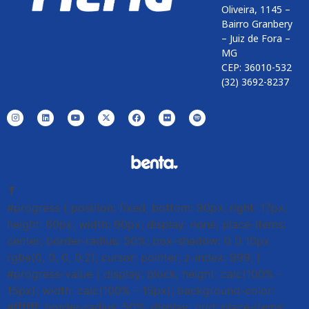
Oliveira, 1145 –
Bairro Granbery
– Juiz de Fora –
MG
CEP: 36010-532
(32) 3692-8237
⤒
#progress { position: fixed; bottom: 90px; right: 17px;
height: 60px; width: 60px; display: none; place-items:
center; border-radius: 50%; box-shadow: 0 0 10px
rgba(0, 0, 0, 0.2); cursor: pointer; z-index: 999; }
#progress-value { display: block; height: calc(100% -
15px); width: calc(100% - 15px); background-color:
#ffffff; border-radius: 50%; display: grid; place-items: