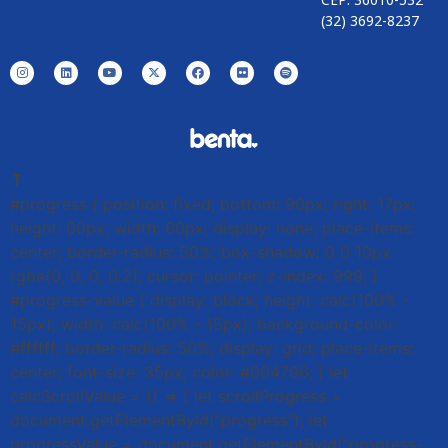
(32) 3692-8237
⤒
#progress { position: fixed; bottom: 90px; right: 17px;
height: 60px; width: 60px; display: none; place-items:
center; border-radius: 50%; box-shadow: 0 0 10px
rgba(0, 0, 0, 0.2); cursor: pointer; z-index: 999; }
#progress-value { display: block; height: calc(100% -
15px); width: calc(100% - 15px); background-color:
#ffffff; border-radius: 50%; display: grid; place-items:
center; font-size: 35px; color: #004796; } let
calcScrollValue = () => { let scrollProgress =
document.getElementById("progress"); let
progressValue = document.getElementById("progress-