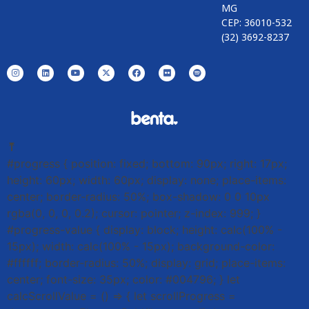
MG
CEP: 36010-532
(32) 3692-8237
⤒
#progress { position: fixed; bottom: 90px; right: 17px;
height: 60px; width: 60px; display: none; place-items:
center; border-radius: 50%; box-shadow: 0 0 10px
rgba(0, 0, 0, 0.2); cursor: pointer; z-index: 999; }
#progress-value { display: block; height: calc(100% -
15px); width: calc(100% - 15px); background-color:
#ffffff; border-radius: 50%; display: grid; place-items:
center; font-size: 35px; color: #004796; } let
calcScrollValue = () => { let scrollProgress =