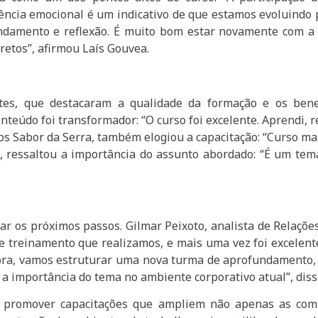
igência emocional é um indicativo de que estamos evoluin
ndamento e reflexão. É muito bom estar novamente com a 
retos”, afirmou Laís Gouvea.
ntes, que destacaram a qualidade da formação e os benefí
eúdo foi transformador: “O curso foi excelente. Aprendi, ref
os Sabor da Serra, também elogiou a capacitação: “Curso mar
il, ressaltou a importância do assunto abordado: “É um t
jar os próximos passos. Gilmar Peixoto, analista de Relaçõ
se treinamento que realizamos, e mais uma vez foi excelente
Agora, vamos estruturar uma nova turma de aprofundamento,
a a importância do tema no ambiente corporativo atual”, diss
romover capacitações que ampliem não apenas as comp