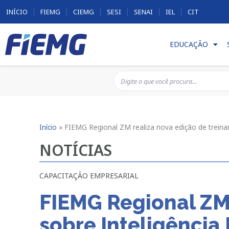
INÍCIO
FIEMG
CIEMG
SESI
SENAI
IEL
CIT
EDUCAÇÃO
Início
»
FIEMG Regional ZM realiza nova edição de treina
NOTÍCIAS
CAPACITAÇÃO EMPRESARIAL
FIEMG Regional ZM 
sobre Inteligência