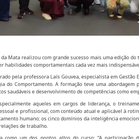
 da Mata realizou com grande sucesso mais uma edição do 
cer habilidades comportamentais cada vez mais indispensáve
trado pela professora Laís Gouvea, especialista em Gestão
gia do Comportamento. A formação teve uma abordagem prá
tos saudáveis e desenvolvimento de competências como empa
 especialmente aqueles em cargos de liderança, o treinam
soal e profissional, com conteúdo atual e aplicável à rot
ento humano; os cinco domínios da inteligência emocional
elações de trabalho.
a como um dos pontos altos do curso: “A participação 