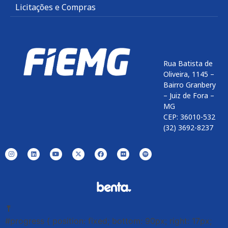
Licitações e Compras
Rua Batista de
Oliveira, 1145 –
Bairro Granbery
– Juiz de Fora –
MG
CEP: 36010-532
(32) 3692-8237
⤒
#progress { position: fixed; bottom: 90px; right: 17px;