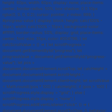
height: 60px; width: 60px; display: none; place-items:
center; border-radius: 50%; box-shadow: 0 0 10px
rgba(0, 0, 0, 0.2); cursor: pointer; z-index: 999; }
#progress-value { display: block; height: calc(100% -
15px); width: calc(100% - 15px); background-color:
#ffffff; border-radius: 50%; display: grid; place-items:
center; font-size: 35px; color: #004796; } let
calcScrollValue = () => { let scrollProgress =
document.getElementById("progress"); let
progressValue = document.getElementById("progress-
value"); let pos =
document.documentElement.scrollTop; let calcHeight =
document.documentElement.scrollHeight -
document.documentElement.clientHeight; let scrollValue
= Math.round((pos * 100) / calcHeight); if (pos > 100) {
scrollProgress.style.display = "grid"; } else {
scrollProgress.style.display = "none"; }
scrollProgress.addEventListener("click", () => {
document.documentElement.scrollTo({top: 0, behavior: