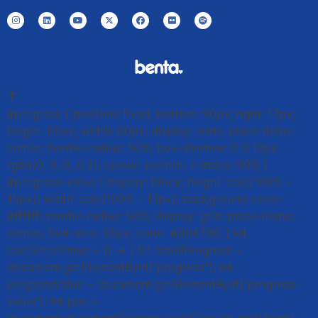
⤒
#progress { position: fixed; bottom: 90px; right: 17px;
height: 60px; width: 60px; display: none; place-items:
center; border-radius: 50%; box-shadow: 0 0 10px
rgba(0, 0, 0, 0.2); cursor: pointer; z-index: 999; }
#progress-value { display: block; height: calc(100% -
15px); width: calc(100% - 15px); background-color:
#ffffff; border-radius: 50%; display: grid; place-items:
center; font-size: 35px; color: #004796; } let
calcScrollValue = () => { let scrollProgress =
document.getElementById("progress"); let
progressValue = document.getElementById("progress-
value"); let pos =