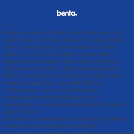
⤒
#progress { position: fixed; bottom: 90px; right: 17px;
height: 60px; width: 60px; display: none; place-items:
center; border-radius: 50%; box-shadow: 0 0 10px
rgba(0, 0, 0, 0.2); cursor: pointer; z-index: 999; }
#progress-value { display: block; height: calc(100% -
15px); width: calc(100% - 15px); background-color:
#ffffff; border-radius: 50%; display: grid; place-items:
center; font-size: 35px; color: #004796; } let
calcScrollValue = () => { let scrollProgress =
document.getElementById("progress"); let
progressValue = document.getElementById("progress-
value"); let pos =
document.documentElement.scrollTop; let calcHeight =
document.documentElement.scrollHeight -
document.documentElement.clientHeight; let scrollValue