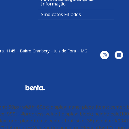
Informação
Sindicatos Filiados
ira, 1145 – Bairro Granbery – Juiz de Fora – MG
ight: 60px; width: 60px; display: none; place-items: center;
dex: 999; } #progress-value { display: block; height: calc(10
ay: grid; place-items: center; font-size: 35px; color: #00479
"); let progressValue = document.getElementById("progress