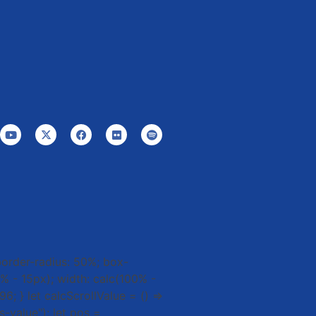
 border-radius: 50%; box-
0% - 15px); width: calc(100% -
6; } let calcScrollValue = () =>
-value"); let pos =