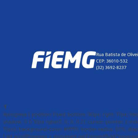
Rua Batista de Olive
CEP: 36010-532
(32) 3692-8237
⤒
#progress { position: fixed; bottom: 90px; right: 17px; he
shadow: 0 0 10px rgba(0, 0, 0, 0.2); cursor: pointer; z-in
15px); background-color: #ffffff; border-radius: 50%; displ
{ let scrollProgress = document.getElementById("progress