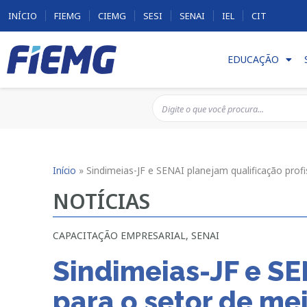
INÍCIO
FIEMG
CIEMG
SESI
SENAI
IEL
CIT
EDUCAÇÃO
Início
»
Sindimeias-JF e SENAI planejam qualificação profi
NOTÍCIAS
CAPACITAÇÃO EMPRESARIAL
,
SENAI
Sindimeias-JF e SE
para o setor de me