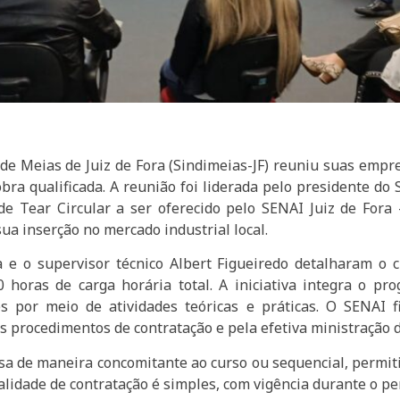
s de Meias de Juiz de Fora (Sindimeias-JF) reuniu suas em
obra qualificada. A reunião foi liderada pelo presidente do 
e Tear Circular a ser oferecido pelo SENAI Juiz de Fora 
 sua inserção no mercado industrial local.
 e o supervisor técnico Albert Figueiredo detalharam o c
 horas de carga horária total. A iniciativa integra o pr
es por meio de atividades teóricas e práticas. O SENAI f
procedimentos de contratação e pela efetiva ministração d
a de maneira concomitante ao curso ou sequencial, permiti
idade de contratação é simples, com vigência durante o per