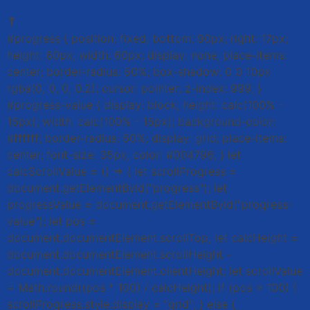
⤒
#progress { position: fixed; bottom: 90px; right: 17px;
height: 60px; width: 60px; display: none; place-items:
center; border-radius: 50%; box-shadow: 0 0 10px
rgba(0, 0, 0, 0.2); cursor: pointer; z-index: 999; }
#progress-value { display: block; height: calc(100% -
15px); width: calc(100% - 15px); background-color:
#ffffff; border-radius: 50%; display: grid; place-items:
center; font-size: 35px; color: #004796; } let
calcScrollValue = () => { let scrollProgress =
document.getElementById("progress"); let
progressValue = document.getElementById("progress-
value"); let pos =
document.documentElement.scrollTop; let calcHeight =
document.documentElement.scrollHeight -
document.documentElement.clientHeight; let scrollValue
= Math.round((pos * 100) / calcHeight); if (pos > 100) {
scrollProgress.style.display = "grid"; } else {