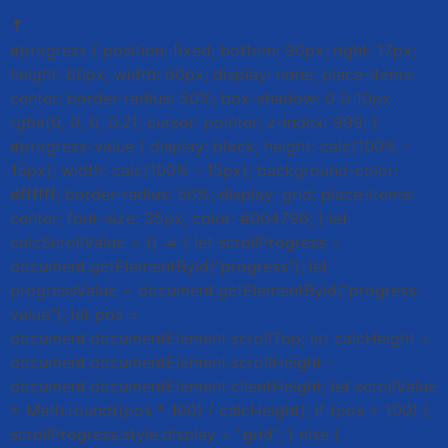
⤒
#progress { position: fixed; bottom: 90px; right: 17px;
height: 60px; width: 60px; display: none; place-items:
center; border-radius: 50%; box-shadow: 0 0 10px
rgba(0, 0, 0, 0.2); cursor: pointer; z-index: 999; }
#progress-value { display: block; height: calc(100% -
15px); width: calc(100% - 15px); background-color:
#ffffff; border-radius: 50%; display: grid; place-items:
center; font-size: 35px; color: #004796; } let
calcScrollValue = () => { let scrollProgress =
document.getElementById("progress"); let
progressValue = document.getElementById("progress-
value"); let pos =
document.documentElement.scrollTop; let calcHeight =
document.documentElement.scrollHeight -
document.documentElement.clientHeight; let scrollValue
= Math.round((pos * 100) / calcHeight); if (pos > 100) {
scrollProgress.style.display = "grid"; } else {