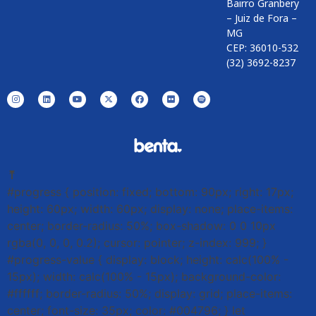
Bairro Granbery
– Juiz de Fora –
MG
CEP: 36010-532
(32) 3692-8237
⤒
#progress { position: fixed; bottom: 90px; right: 17px;
height: 60px; width: 60px; display: none; place-items:
center; border-radius: 50%; box-shadow: 0 0 10px
rgba(0, 0, 0, 0.2); cursor: pointer; z-index: 999; }
#progress-value { display: block; height: calc(100% -
15px); width: calc(100% - 15px); background-color:
#ffffff; border-radius: 50%; display: grid; place-items:
center; font-size: 35px; color: #004796; } let