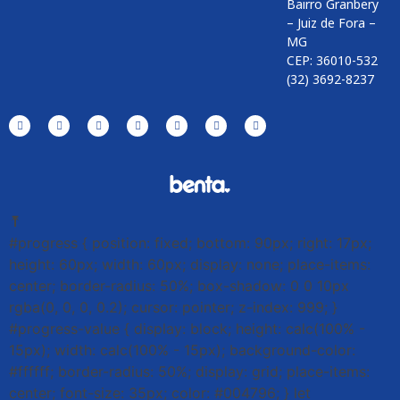
Bairro Granbery
– Juiz de Fora –
MG
CEP: 36010-532
(32) 3692-8237
⤒
#progress { position: fixed; bottom: 90px; right: 17px;
height: 60px; width: 60px; display: none; place-items:
center; border-radius: 50%; box-shadow: 0 0 10px
rgba(0, 0, 0, 0.2); cursor: pointer; z-index: 999; }
#progress-value { display: block; height: calc(100% -
15px); width: calc(100% - 15px); background-color:
#ffffff; border-radius: 50%; display: grid; place-items:
center; font-size: 35px; color: #004796; } let