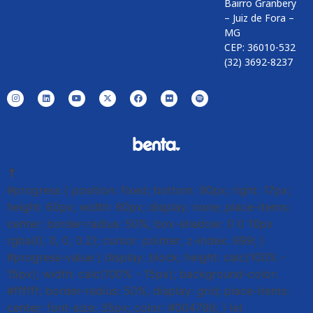
Bairro Granbery
– Juiz de Fora –
MG
CEP: 36010-532
(32) 3692-8237
⤒
#progress { position: fixed; bottom: 90px; right: 17px;
height: 60px; width: 60px; display: none; place-items:
center; border-radius: 50%; box-shadow: 0 0 10px
rgba(0, 0, 0, 0.2); cursor: pointer; z-index: 999; }
#progress-value { display: block; height: calc(100% -
15px); width: calc(100% - 15px); background-color:
#ffffff; border-radius: 50%; display: grid; place-items:
center; font-size: 35px; color: #004796; } let