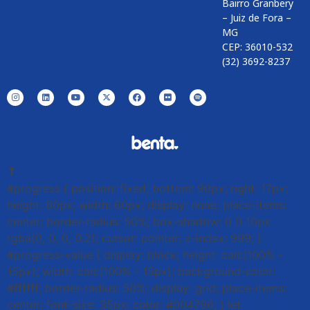
Bairro Granbery
– Juiz de Fora –
MG
CEP: 36010-532
(32) 3692-8237
⤒
#progress { position: fixed; bottom: 90px; right: 17px;
height: 60px; width: 60px; display: none; place-items:
center; border-radius: 50%; box-shadow: 0 0 10px
rgba(0, 0, 0, 0.2); cursor: pointer; z-index: 999; }
#progress-value { display: block; height: calc(100% -
15px); width: calc(100% - 15px); background-color:
#ffffff; border-radius: 50%; display: grid; place-items:
center; font-size: 35px; color: #004796; } let